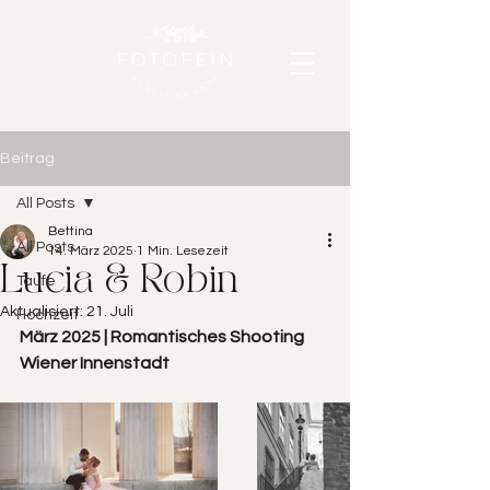
Beitrag
All Posts
Bettina
All Posts
14. März 2025
1 Min. Lesezeit
Lucia & Robin
Taufe
Aktualisiert:
21. Juli
Hochzeit
März 2025 | Romantisches Shooting 
Wiener Innenstadt